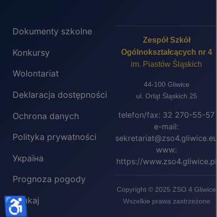
Dokumenty szkolne
Zespół Szkół
Konkursy
Ogólnokształcących nr 4
im. Piastów Śląskich
Wolontariat
44-100 Gliwice
Deklaracja dostępności
ul. Orląt Śląskich 25
telefon/fax: 32 270-55-57
Ochrona danych
e-mail:
Polityka prywatności
sekretariat@zso4.gliwice.e
www:
Україна
https://www.zso4.gliwice.pl
Prognoza pogody
Copyright © 2025 ZSO 4 Gliwice
♿
Szukaj
Wszelkie prawa zastrzeżone