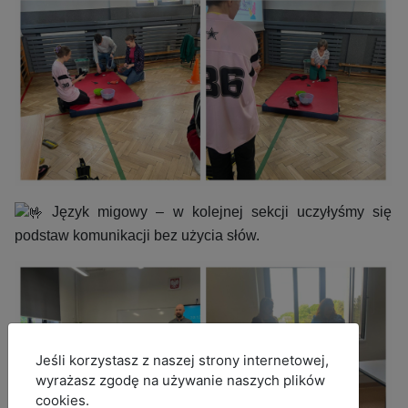
Język migowy – w kolejnej sekcji uczyłyśmy się
podstaw komunikacji bez użycia słów.
MOD_JBCOOKIES_LANG_HEADER_DEFAULT
Jeśli korzystasz z naszej strony internetowej,
wyrażasz zgodę na używanie naszych plików
cookies.