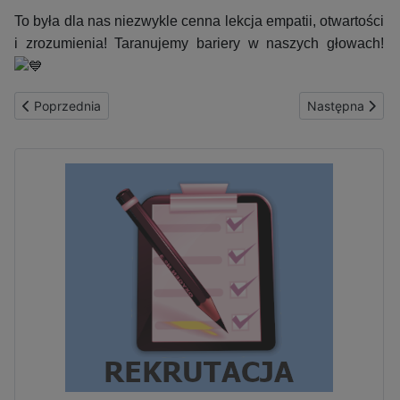
To była dla nas niezwykle cenna lekcja empatii, otwartości
i zrozumienia! Taranujemy bariery w naszych głowach!
Poprzednia strona: Dzień Otwarty VII LO za nami
Następna stron
Poprzednia
Następna