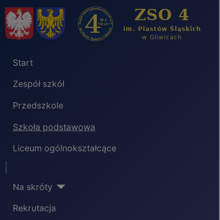
Start
Zespół szkół
Przedszkole
Szkoła podstawowa
Liceum ogólnokształcące
Separator
Na skróty
Rekrutacja