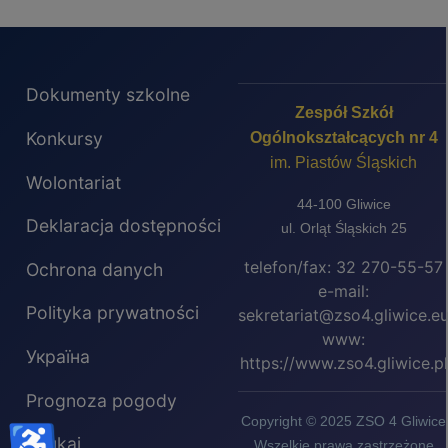
Dokumenty szkolne
Zespół Szkół
Konkursy
Ogólnokształcących nr 4
im. Piastów Śląskich
Wolontariat
44-100 Gliwice
Deklaracja dostępności
ul. Orląt Śląskich 25
telefon/fax: 32 270-55-57
Ochrona danych
e-mail:
Polityka prywatności
sekretariat@zso4.gliwice.e
www:
Україна
https://www.zso4.gliwice.pl
Prognoza pogody
Copyright © 2025 ZSO 4 Gliwice
♿
Szukaj
Wszelkie prawa zastrzeżone