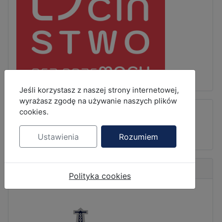
MOD_JBCOOKIES_LANG_HEADER_DEFAULT
Jeśli korzystasz z naszej strony internetowej,
wyrażasz zgodę na używanie naszych plików
cookies.
Ustawienia
Rozumiem
Współpraca SP
Polityka cookies