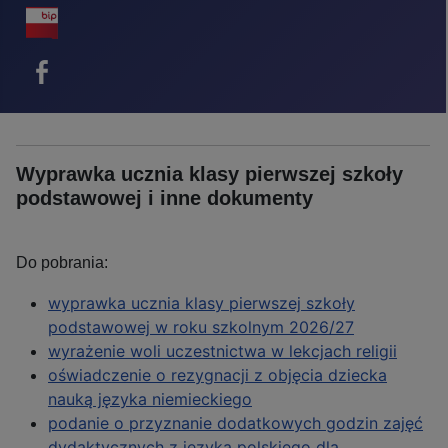
BIP - ikona
Facebook - ikona
Wyprawka ucznia klasy pierwszej szkoły
podstawowej i inne dokumenty
Do pobrania:
wyprawka ucznia klasy pierwszej szkoły
podstawowej w roku szkolnym 2026/27
wyrażenie woli uczestnictwa w lekcjach religii
oświadczenie o rezygnacji z objęcia dziecka
nauką języka niemieckiego
podanie o przyznanie dodatkowych godzin zajęć
dydaktycznych z języka polskiego dla