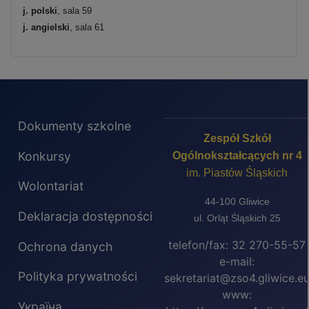
j. polski
, sala 59
j. angielski
, sala 61
Dokumenty szkolne
Zespół Szkół
Konkursy
Ogólnokształcących nr 4
im. Piastów Śląskich
Wolontariat
44-100 Gliwice
Deklaracja dostępności
ul. Orląt Śląskich 25
telefon/fax: 32 270-55-57
Ochrona danych
e-mail:
Polityka prywatności
sekretariat@zso4.gliwice.e
www:
Україна