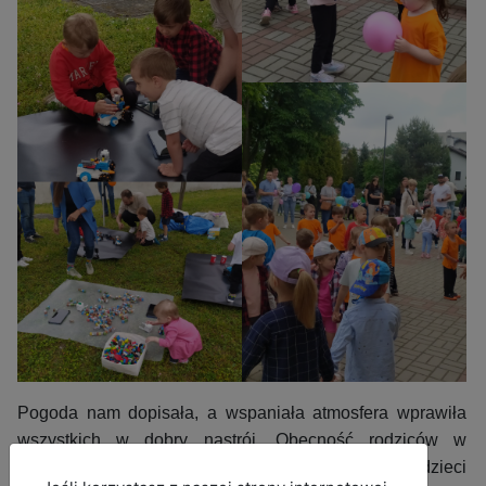
Pogoda nam dopisała, a wspaniała atmosfera wprawiła
wszystkich w dobry nastrój. Obecność rodziców w
przedszkolu nie tylko wzmocniła więzi emocjonalne dzieci