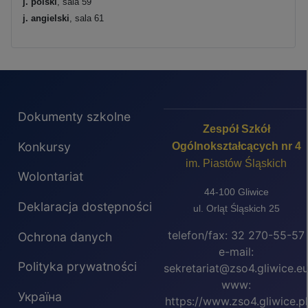
j. polski
, sala 59
j. angielski
, sala 61
Dokumenty szkolne
Zespół Szkół
Konkursy
Ogólnokształcących nr 4
im. Piastów Śląskich
Wolontariat
44-100 Gliwice
Deklaracja dostępności
ul. Orląt Śląskich 25
telefon/fax: 32 270-55-57
Ochrona danych
e-mail:
Polityka prywatności
sekretariat@zso4.gliwice.e
www:
Україна
https://www.zso4.gliwice.pl