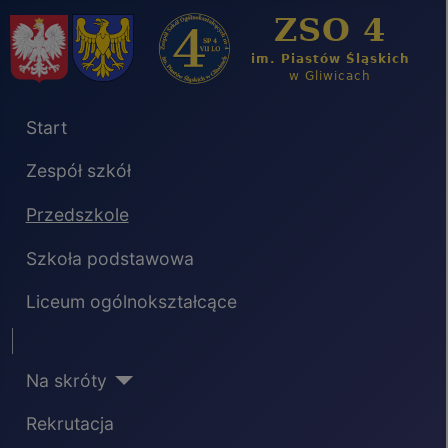
Start
Zespół szkół
Przedszkole
Szkoła podstawowa
Liceum ogólnokształcące
Separator
Na skróty
Rekrutacja