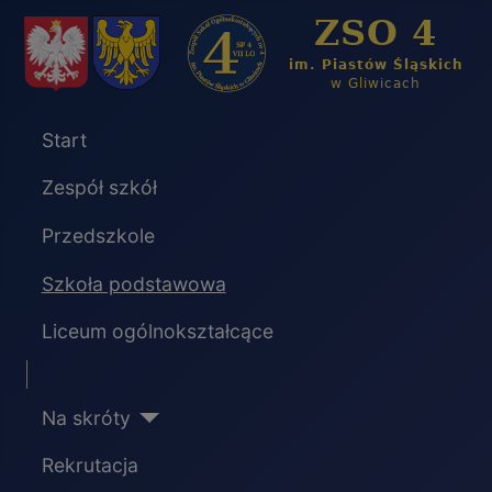
Start
Zespół szkół
Przedszkole
Szkoła podstawowa
Liceum ogólnokształcące
Separator
Na skróty
Rekrutacja