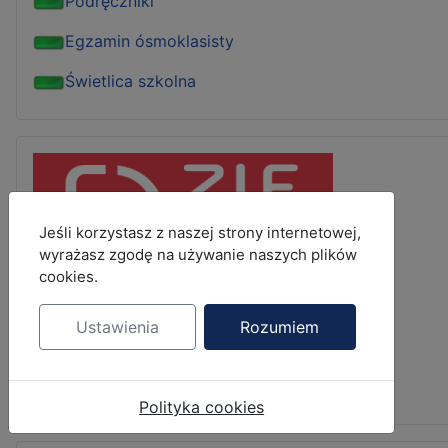
Podręczniki
Egzamin ósmoklasisty
Świetlica szkolna
MOD_JBCOOKIES_LANG_HEADER_DEFAULT
Jeśli korzystasz z naszej strony internetowej,
wyrażasz zgodę na używanie naszych plików
cookies.
Ustawienia
Rozumiem
Polityka cookies