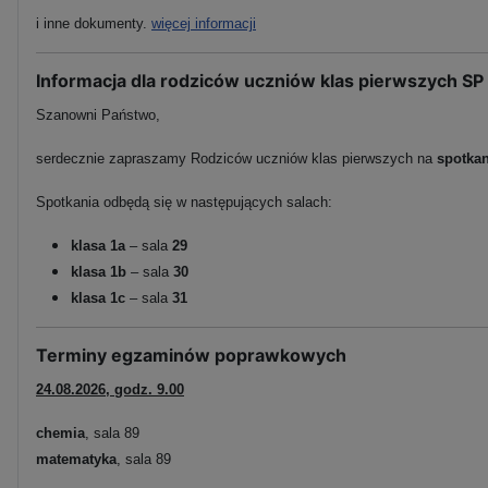
i inne dokumenty.
więcej informacji
Informacja dla rodziców uczniów klas pierwszych SP
Szanowni Państwo,
serdecznie zapraszamy Rodziców uczniów klas pierwszych na
spotka
Spotkania odbędą się w następujących salach:
klasa 1a
– sala
29
klasa 1b
– sala
30
klasa 1c
– sala
31
Terminy egzaminów poprawkowych
24.08.2026, godz. 9.00
chemia
, sala 89
matematyka
, sala 89