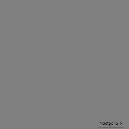
Następna stron
Następna