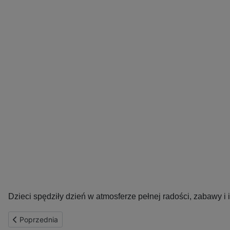
Dzieci spędziły dzień w atmosferze pełnej radości, zabawy i i
Poprzednia strona: Wycieczka klas 8a i 8b do Istebnej
Poprzednia