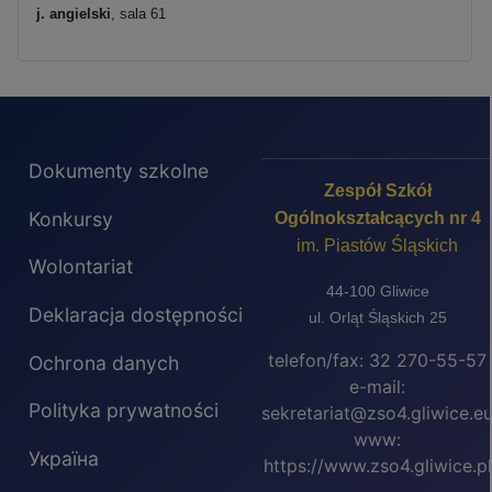
j. angielski
, sala 61
Dokumenty szkolne
Zespół Szkół
Konkursy
Ogólnokształcących nr 4
im. Piastów Śląskich
Wolontariat
44-100 Gliwice
Deklaracja dostępności
ul. Orląt Śląskich 25
telefon/fax: 32 270-55-57
Ochrona danych
e-mail:
Polityka prywatności
sekretariat@zso4.gliwice.e
www:
Україна
https://www.zso4.gliwice.pl