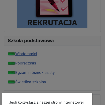
Szkoła podstawowa
Wiadomości
Podręczniki
Egzamin ósmoklasisty
Świetlica szkolna
MOD_JBCOOKIES_LANG_HEADER_DEFAULT
Jeśli korzystasz z naszej strony internetowej,