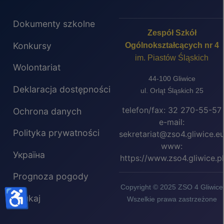
Dokumenty szkolne
Zespół Szkół
Konkursy
Ogólnokształcących nr 4
im. Piastów Śląskich
Wolontariat
44-100 Gliwice
Deklaracja dostępności
ul. Orląt Śląskich 25
telefon/fax: 32 270-55-57
Ochrona danych
e-mail:
Polityka prywatności
sekretariat@zso4.gliwice.e
www:
Україна
https://www.zso4.gliwice.pl
Prognoza pogody
Copyright © 2025 ZSO 4 Gliwice
♿
Szukaj
Wszelkie prawa zastrzeżone