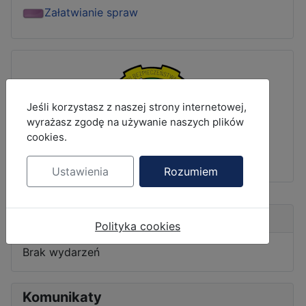
Załatwianie spraw
MOD_JBCOOKIES_LANG_HEADER_DEFAULT
Jeśli korzystasz z naszej strony internetowej,
wyrażasz zgodę na używanie naszych plików
cookies.
Ustawienia
Rozumiem
Nadchodzące wydarzenia
Polityka cookies
Brak wydarzeń
Komunikaty