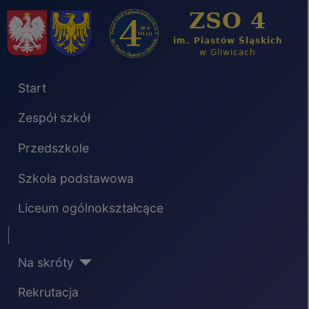
Start
Zespół szkół
Przedszkole
Szkoła podstawowa
Liceum ogólnokształcące
Separator
Na skróty
Rekrutacja