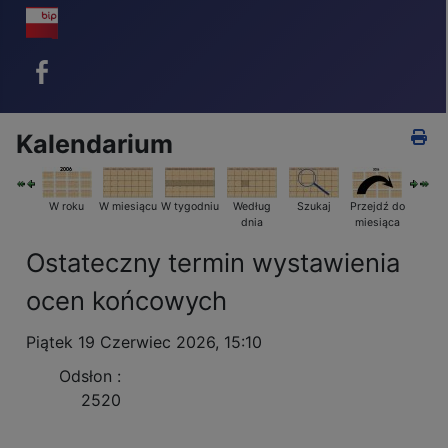
BIP - ikona
Facebook - ikona
Kalendarium
W roku
W miesiącu
W tygodniu
Według
Szukaj
Przejdź do
dnia
miesiąca
Ostateczny termin wystawienia
ocen końcowych
Piątek 19 Czerwiec 2026, 15:10
Odsłon
:
2520