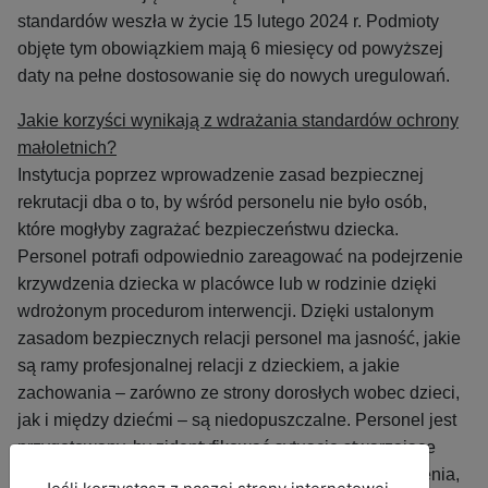
standardów weszła w życie 15 lutego 2024 r. Podmioty
objęte tym obowiązkiem mają 6 miesięcy od powyższej
daty na pełne dostosowanie się do nowych uregulowań.
Jakie korzyści wynikają z wdrażania standardów ochrony
małoletnich?
Instytucja poprzez wprowadzenie zasad bezpiecznej
rekrutacji dba o to, by wśród personelu nie było osób,
które mogłyby zagrażać bezpieczeństwu dziecka.
Personel potrafi odpowiednio zareagować na podejrzenie
krzywdzenia dziecka w placówce lub w rodzinie dzięki
wdrożonym procedurom interwencji. Dzięki ustalonym
zasadom bezpiecznych relacji personel ma jasność, jakie
są ramy profesjonalnej relacji z dzieckiem, a jakie
zachowania – zarówno ze strony dorosłych wobec dzieci,
jak i między dziećmi – są niedopuszczalne. Personel jest
przygotowany, by zidentyfikować sytuacje stwarzające
ryzyko krzywdzenia dziecka oraz symptomy krzywdzenia,