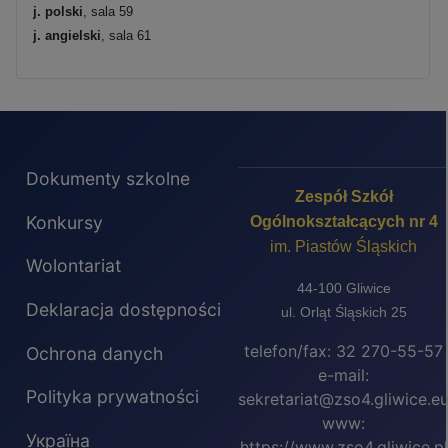
j. polski
, sala 59
j. angielski
, sala 61
Dokumenty szkolne
Zespół Szkół
Konkursy
Ogólnokształcących nr 4
im. Piastów Śląskich
Wolontariat
44-100 Gliwice
Deklaracja dostępności
ul. Orląt Śląskich 25
telefon/fax: 32 270-55-57
Ochrona danych
e-mail:
Polityka prywatności
sekretariat@zso4.gliwice.e
www:
Україна
https://www.zso4.gliwice.pl