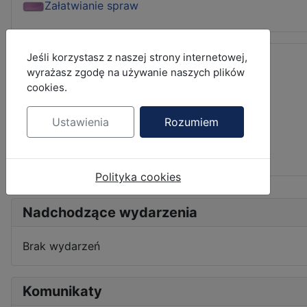
Załatwianie spraw
MOD_JBCOOKIES_LANG_HEADER_DEFAULT
Jeśli korzystasz z naszej strony internetowej,
wyrażasz zgodę na używanie naszych plików
cookies.
Ustawienia
Rozumiem
Polityka cookies
Nadchodzące wydarzenia
Brak wydarzeń
Komunikaty