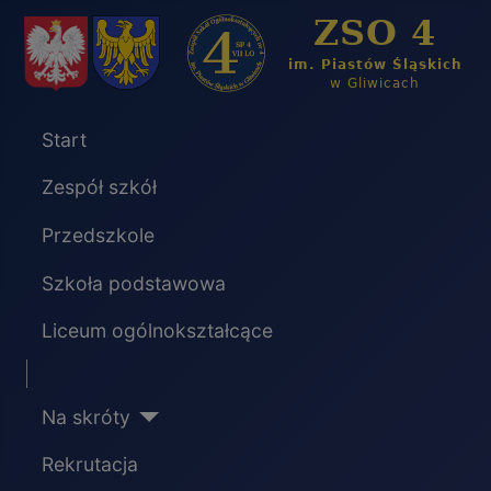
Start
Zespół szkół
Przedszkole
Szkoła podstawowa
Liceum ogólnokształcące
Separator
Na skróty
Rekrutacja