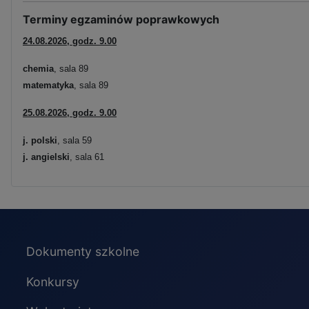
Terminy egzaminów poprawkowych
24.08.2026, godz. 9.00
chemia
, sala 89
matematyka
, sala 89
25.08.2026, godz. 9.00
j. polski
, sala 59
j. angielski
, sala 61
Dokumenty szkolne
Konkursy