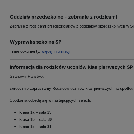
Oddziały przedszkolne - zebranie z rodzicami
Zebranie z rodzicami przedszkolaków z oddziałów przedszkolnych w SP
Wyprawka szkolna SP
i inne dokumenty.
więcej informacji
Informacja dla rodziców uczniów klas pierwszych SP
Szanowni Państwo,
serdecznie zapraszamy Rodziców uczniów klas pierwszych na
spotka
Spotkania odbędą się w następujących salach:
klasa 1a
– sala
29
klasa 1b
– sala
30
klasa 1c
– sala
31