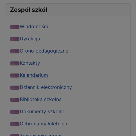
Zespół szkół
Wiadomości
Dyrekcja
Grono pedagogiczne
Kontakty
Kalendarium
Dziennik elektroniczny
Biblioteka szkolna
Dokumenty szkolne
Ochrona małoletnich
Załatwianie spraw