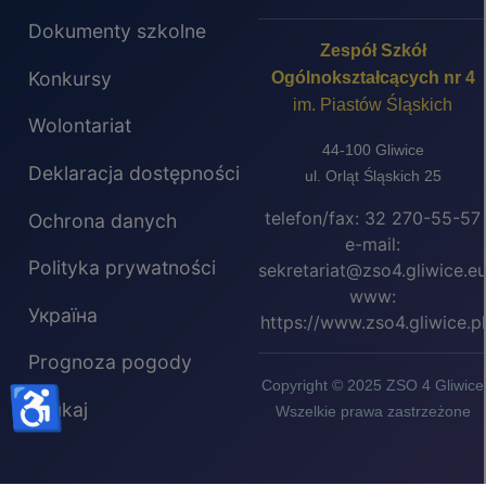
Dokumenty szkolne
Zespół Szkół
Konkursy
Ogólnokształcących nr 4
im. Piastów Śląskich
Wolontariat
44-100 Gliwice
Deklaracja dostępności
ul. Orląt Śląskich 25
telefon/fax: 32 270-55-57
Ochrona danych
e-mail:
Polityka prywatności
sekretariat@zso4.gliwice.e
www:
Україна
https://www.zso4.gliwice.pl
Prognoza pogody
Copyright © 2025 ZSO 4 Gliwice
♿
Szukaj
Wszelkie prawa zastrzeżone