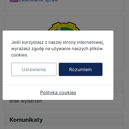
MOD_JBCOOKIES_LANG_HEADER_DEFAULT
Jeśli korzystasz z naszej strony internetowej,
wyrażasz zgodę na używanie naszych plików
cookies.
Ustawienia
Rozumiem
Nadchodzące wydarzenia
Polityka cookies
Brak wydarzeń
Komunikaty