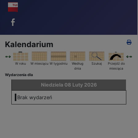
BIP - ikona
Facebook - ikona
Kalendarium
W roku
W miesiącu
W tygodniu
Według
Szukaj
Przejdź do
dnia
miesiąca
Wydarzenia dla
Niedziela 08 Luty 2026
Brak wydarzeń