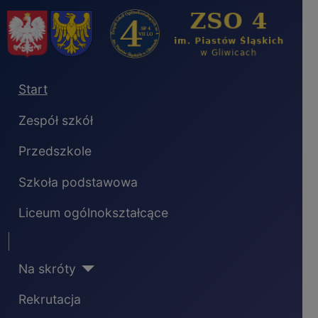
Start
Zespół szkół
Przedszkole
Szkoła podstawowa
Liceum ogólnokształcące
Separator
Na skróty
Rekrutacja