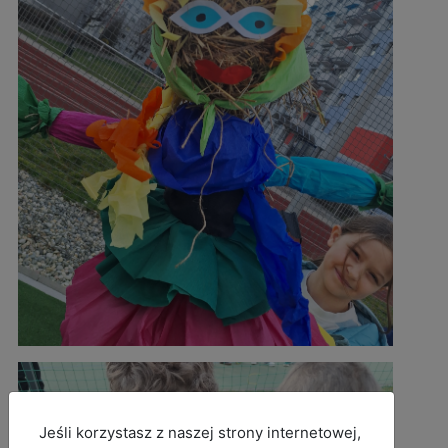
MOD_JBCOOKIES_LANG_HEADER_DEFAULT
Jeśli korzystasz z naszej strony internetowej,