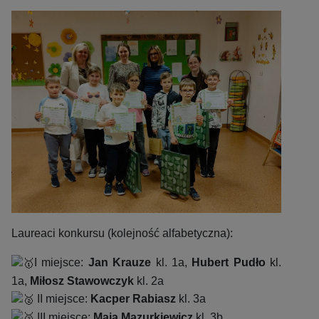
Laureaci konkursu (kolejność alfabetyczna):
I miejsce:
Jan Krauze
kl. 1a,
Hubert Pudło
kl.
1a,
Miłosz Stawowczyk
kl. 2a
II miejsce:
Kacper Rabiasz
kl. 3a
III miejsce:
Maja Mazurkiewicz
kl. 3b